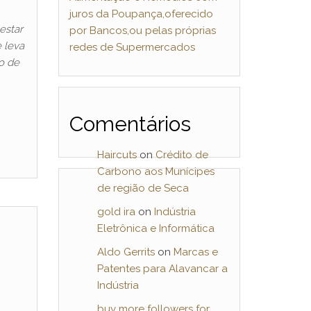
juros da Poupança,oferecido
estar
por Bancos,ou pelas próprias
 leva
redes de Supermercados
o de
Comentários
Haircuts
on
Crédito de
Carbono aos Munícipes
de região de Seca
gold ira
on
Indústria
Eletrônica e Informática
Aldo Gerrits
on
Marcas e
Patentes para Alavancar a
Indústria
buy more followers for