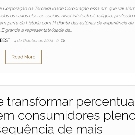
leta Corporação da Terceira Idade.Corporação essa em que vai alé
os os sexos,classes sociais, nível intelectual, religião, profissão 
em parte da história com H,diante das estórias de experiência de 
.É grande a representatividade da…
SBEST
4 de October de 2024
0
Read More
e transformar percentua
 em consumidores plen
equência de mais