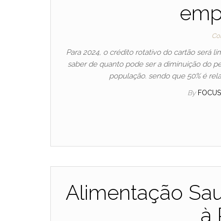
emp
Co
Para 2024, o crédito rotativo do cartão será l
saber de quanto pode ser a diminuição do pe
população. sendo que 50% é relat
By
FOCU
Alimentação Sa
à