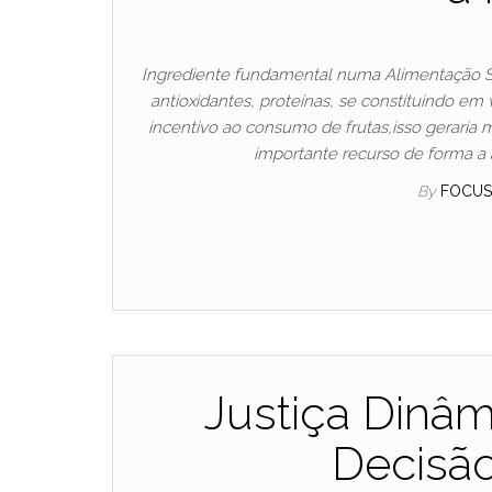
Ingrediente fundamental numa Alimentação Saud
antioxidantes, proteínas, se constituindo em
incentivo ao consumo de frutas,isso geraria
importante recurso de forma a
By
FOCU
Justiça Dinâ
Decisão