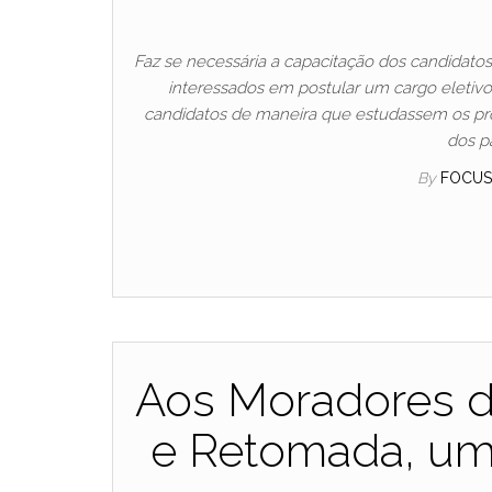
Faz se necessária a capacitação dos candidatos 
interessados em postular um cargo eletivo
candidatos de maneira que estudassem os pr
dos pa
By
FOCU
Aos Moradores de
e Retomada, um