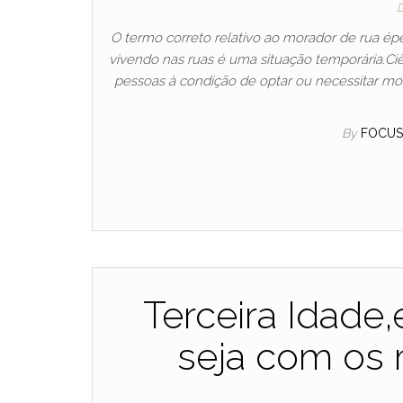
D
O termo correto relativo ao morador de rua ép
vivendo nas ruas é uma situação temporária.Ci
pessoas à condição de optar ou necessitar mo
By
FOCU
Terceira Idade
seja com os 