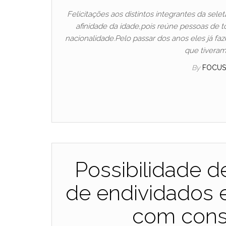
Felicitações aos distintos integrantes da se
afinidade da idade,pois reúne pessoas de tod
nacionalidade.Pelo passar dos anos eles já faz
que tiveram
By
FOCU
Possibilidade d
de endividados
com cons