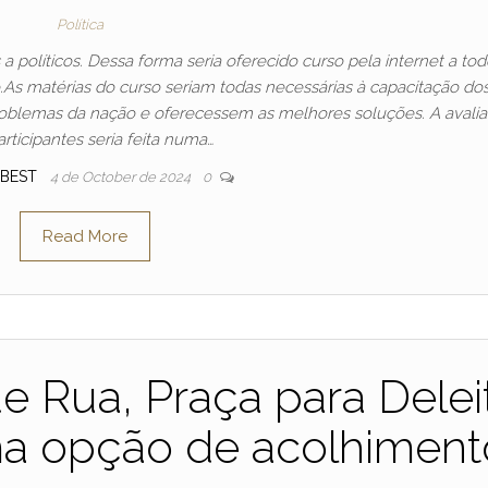
Política
a políticos. Dessa forma seria oferecido curso pela internet a tod
.As matérias do curso seriam todas necessárias à capacitação do
oblemas da nação e oferecessem as melhores soluções. A avali
rticipantes seria feita numa…
SBEST
4 de October de 2024
0
Read More
 Rua, Praça para Delei
a opção de acolhiment