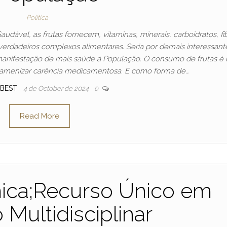
Política
ável, as frutas fornecem, vitaminas, minerais, carboidratos, fib
 verdadeiros complexos alimentares. Seria por demais interessant
 manifestação de mais saúde à População. O consumo de frutas é
 amenizar carência medicamentosa. E como forma de…
SBEST
4 de October de 2024
0
Read More
mica;Recurso Único em
 Multidisciplinar