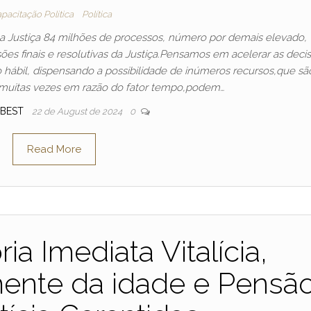
pacitação Politica
Política
na Justiça 84 milhões de processos, número por demais elevado,
s finais e resolutivas da Justiça.Pensamos em acelerar as deci
 hábil, dispensando a possibilidade de inúmeros recursos,que sã
muitas vezes em razão do fator tempo,podem…
BEST
22 de August de 2024
0
Read More
a Imediata Vitalícia,
ente da idade e Pensã