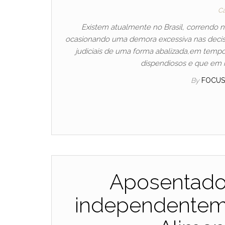
Ca
Existem atualmente no Brasil, correndo 
ocasionando uma demora excessiva nas decisõe
judiciais de uma forma abalizada,em tempo
dispendiosos e que em 
By
FOCUS
Aposentadori
independentem