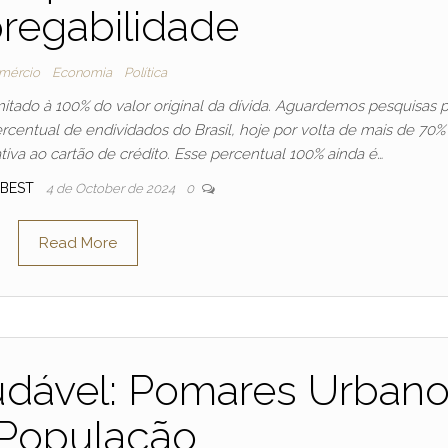
regabilidade
mércio
Economia
Política
imitado à 100% do valor original da dívida. Aguardemos pesquisas 
rcentual de endividados do Brasil, hoje por volta de mais de 70%
iva ao cartão de crédito. Esse percentual 100% ainda é…
SBEST
4 de October de 2024
0
Read More
udável: Pomares Urban
 População