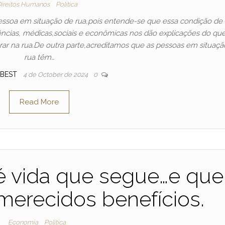
ireitos Humanos
Política
essoa em situação de rua,pois entende-se que essa condição de 
ências, médicas,sociais e econômicas nos dão explicações do que
rar na rua.De outra parte,acreditamos que as pessoas em situaçã
rua têm…
SBEST
4 de October de 2024
0
Read More
,é vida que segue…e que
merecidos benefícios.
Economia
Política